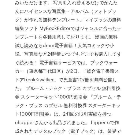
みいただけます。 写真を入れ替えるだけでかんた
んにハイセンスな写真集・アルバム（フォトブッ
ク）が作れる無料テンプレート。マイブックの無料
編集ソフト MyBookEditorではジャンルに合ったテ
ンプレートを各種用意しております。 漫画の無料
試し読みならdmm電子書籍！人気コミックや小
説、写真集など24時間いつでもどこでも購入してす
ぐ読める！ 電子書籍サービスでは、ブックウォー
カー（東京都千代田区）が2日、「総合電子書籍ス
トアbook☆walker」で児童書207冊を無料公開し
た。 プルーム・テック・プラス カプセル 無料引換
券 スターターキット1000円割引券 『プルーム・テ
ック・プラス カプセル 無料引換券 スターターキッ
ト1000円割引券』は、241回の取引実績を持つ
chopperさんから出品されました。 flipper uで作
成されたデジタルブック（電子ブック）は、業界で